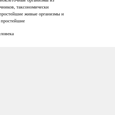
ноклеточные организмы из
чников, таксономически
 простейшие живые организмы и
 простейшие
ловека