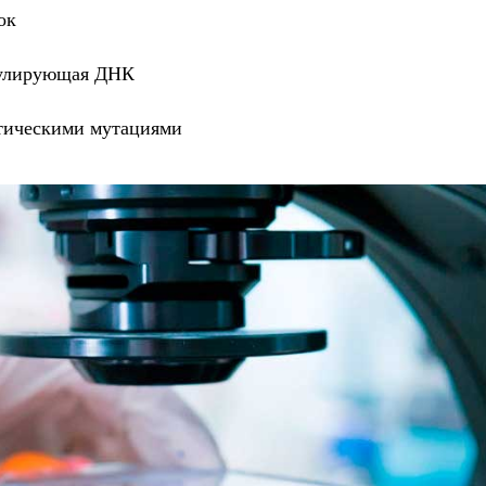
ок
улирующая ДНК
тическими мутациями