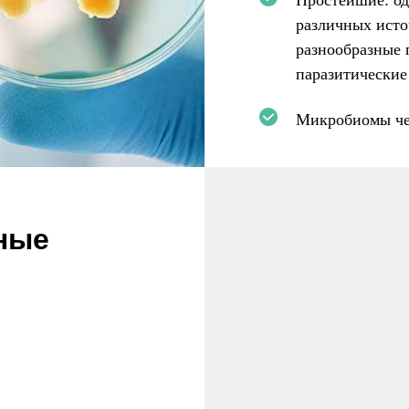
Простейшие: од
различных исто
разнообразные
паразитические
Микробиомы че
ные