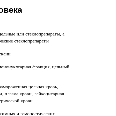
овека
дельные или стеклопрепараты, а
ческие стеклопрепараты
ткани
мононуклеарная фракция, цельный
 замороженная цельная кровь,
и, плазма крови, лейкоцитарная
ерической крови
химных и гемопоетических