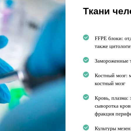
Ткани чел
FFPE блоки:
от
также цитологи
Замороженные 
Костный мозг: 
костный мозг
Кровь, плазма:
сыворотка кров
фракция периф
Культуры мезен