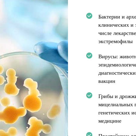
Бактерии и архе
клинических и 
числе лекарств
экстремофилы
Вирусы: животн
эпидемиологиче
диагностически
вакцин
Грибы и дрожжи
мицелиальных г
генетических и
медицине