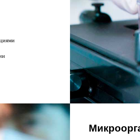
ациями
ии
Микроорг